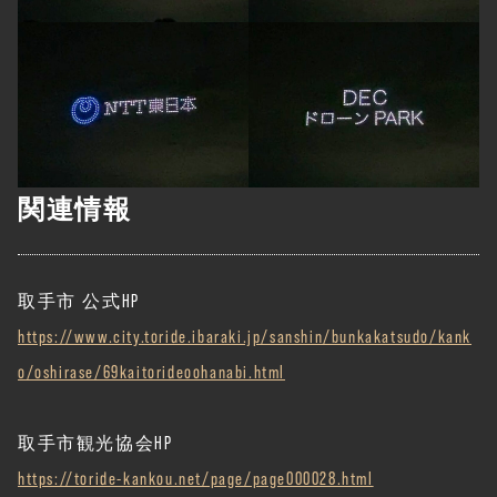
関連情報
取手市 公式HP
https://www.city.toride.ibaraki.jp/sanshin/bunkakatsudo/kank
o/oshirase/69kaitorideoohanabi.html
取手市観光協会HP
https://toride-kankou.net/page/page000028.html