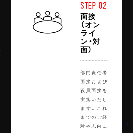
STEP 02
面接
（オン
ライ
ン・対
面）
部門責任者
面接および
役員面接を
実施いたし
ます。これ
までのご経
験や志向に