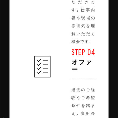
ただきま
す。仕事内
容や現場の
雰囲気を理
解いただく
機会です。
STEP 04
オファ
ー
過去のご経
験やご希望
条件を踏ま
え、雇用条