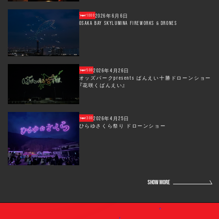
2026年6月6日
1000
OSAKA BAY SKYLUMINA FIREWORKS & DRONES
2026年4月26日
500
オッズパークpresents ばんえい十勝ドローンショー
『花咲くばんえい』
2026年4月25日
300
ひらゆさくら祭り ドローンショー
SHOW MORE