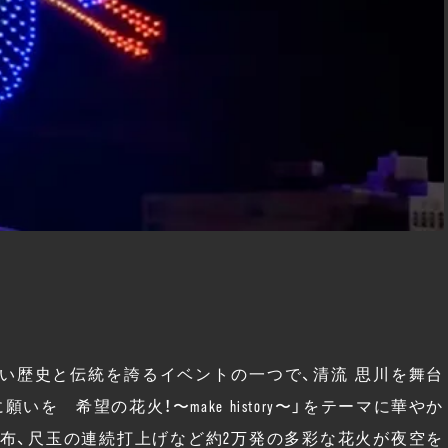
た長い歴史と伝統を誇るイベントの一つで、清流 思川を舞台
いを 希望の花火！〜make history〜」をテーマに華やか
布、尺玉の連続打上げなど約2万発の多彩な花火が夜空を