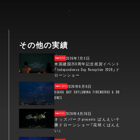
その他の実績
2026年7月3日
800
米国建国250周年記念祝賀イベント
「Independence Day Reception 2026」ド
ローンショー
2026年6月6日
1000
OSAKA BAY SKYLUMINA FIREWORKS & DR
ONES
2026年4月26日
500
オッズパークpresents ばんえい十
勝ドローンショー『花咲くばんえ
い』