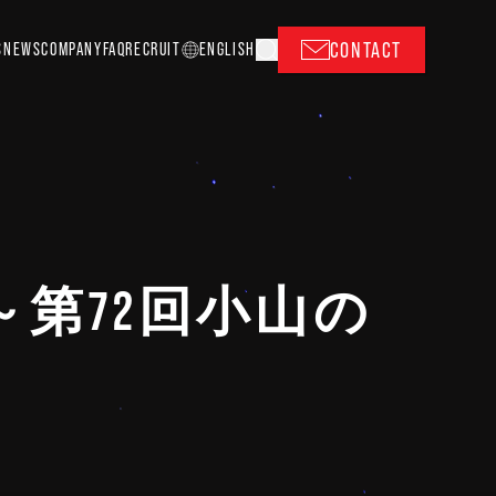
CONTACT
S
NEWS
COMPANY
FAQ
RECRUIT
EN
GLISH
～第72回小山の