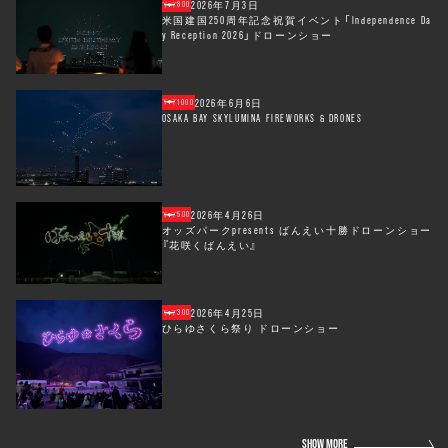
2026年7月3日
800
米国建国250周年記念祝賀イベント「Independence Da
y Reception 2026」ドローンショー
2026年6月6日
1000
OSAKA BAY SKYLUMINA FIREWORKS & DRONES
2026年4月26日
500
オッズパークpresents ばんえい十勝ドローンショー
『花咲くばんえい』
2026年4月25日
300
ひらゆさくら祭り ドローンショー
SHOW MORE