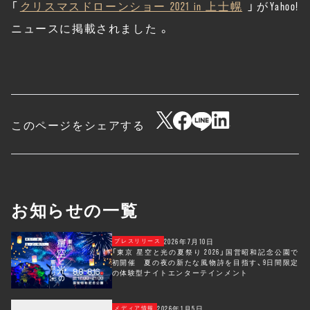
「
クリスマスドローンショー 2021 in 上士幌
」がYahoo!
ニュースに掲載されました。
このページをシェアする
お知らせの一覧
2026年7月10日
プレスリリース
「東京 星空と光の夏祭り 2026」国営昭和記念公園で
初開催 夏の夜の新たな風物詩を目指す、9日間限定
の体験型ナイトエンターテインメント
2026年1月5日
メディア情報