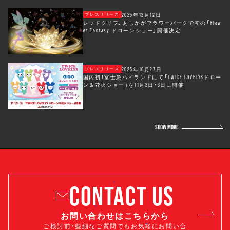
2025年12月12日
プレスリリース
レッドクリフ、あしかがフラワーパークで初の「Flow
er Fantasy ドローンショー」開催決定
2025年10月27日
プレスリリース
国内初！富士急ハイランドにて「TWICE LOVELYSドロー
ン＆花火ショー」を11月2日・3日に開催
SHOW MORE
CONTACT US
お問い合わせはこちらから
ご検討前・些細なご質問でもお気軽にお問い合