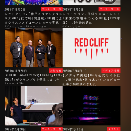
2025年12月5日
2025年12月5日
プレスリリース
プレスリリース
レッドクリフ、「神戸メリケンクリス
レッドクリフ、日経クロストレンド
マス2025」にて6日間連続・500機によ
「未来の市場をつくる100社【2026年
るクリスマスドローンショーを実施
版】」に2年連続選出
#プレスリリース
#ドローンショー
#プレスリリース
2025年11月20日
2025年7月8日
お知らせ
メディア情報
INTER BEE AWARD 2025で「EMO-JP」「FYLo
【メディア掲載】Guidy公式サイトに
EDU-JP」がグランプリを受賞しました
て、弊社代表・佐々木のインタビュー
#ドローン
#FYLo
記事が掲載されました
2025年2月28日
2025年1月20日
プレスリリース
イベント