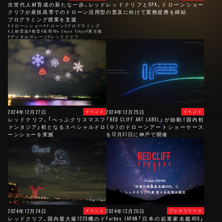
次世代人材育成の新たな一歩、レッド
レッドクリフとDPA、ドローンショー
クリフが産技高専でのドローン活用型
の普及に向けて業務提携を締結
プログラミング授業を支援
#ドローンショー
#ドローン
#プログラミング
#人材育成
#教育
#高専
#Be Smart Tokyo
#東京都
#デジタルガレージ
#レッドクリフ
2024年12月27日
2024年12月25日
イベント
イベント
レッドクリフ、「べっぷクリスマスフ
「RED CLIFF ART LABEL」が始動！国内初
ァンタジア」初となるスペシャルドロ
（※）のドローンアートショーケース
ーンショーを実施
を12月31日に神戸で開催
2024年12月24日
2024年12月20日
イベント
プレスリリース
レッドクリフ、国内最大級1225機のド
Forbes JAPAN「日本の起業家名鑑400」