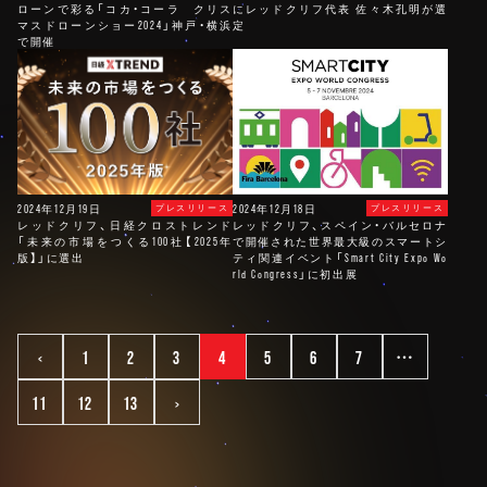
ローンで彩る「コカ・コーラ クリス
にレッドクリフ代表 佐々木孔明が選
マスドローンショー2024」神戸・横浜
定
で開催
2024年12月19日
2024年12月18日
プレスリリース
プレスリリース
レッドクリフ、日経クロストレンド
レッドクリフ、スペイン・バルセロナ
「未来の市場をつくる100社【2025年
で開催された世界最大級のスマートシ
版】」に選出
ティ関連イベント「Smart City Expo Wo
rld Congress」に初出展
<
1
2
3
4
5
6
7
…
11
12
13
>